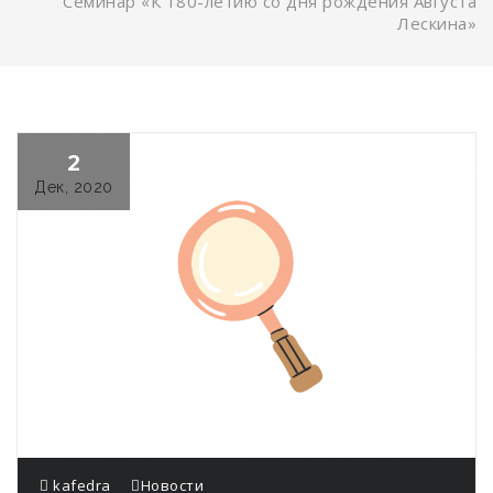
Семинар «К 180-летию со дня рождения Августа
Лескина»
2
Дек, 2020
kafedra
Новости