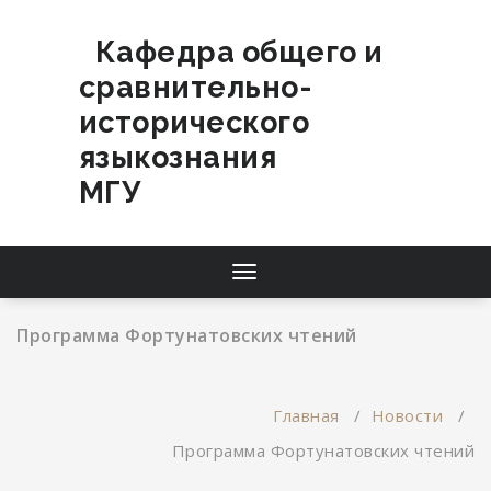
Перейти
к
Кафедра общего и
содержимому
сравнительно-
исторического
языкознания
МГУ
Переключатель
навигации
Программа Фортунатовских чтений
Главная
/
Новости
/
Программа Фортунатовских чтений