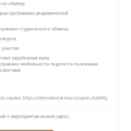
 по обмену;
орых программах академической
ограммах студенческого обмена;
онкурса;
 участия;
етные зарубежные вузы.
рограммах мобильности поделятся полезными
 советами.
по ссылке:
https://international.msu.ru/open_mobility
ей о мероприятии можно здесь: